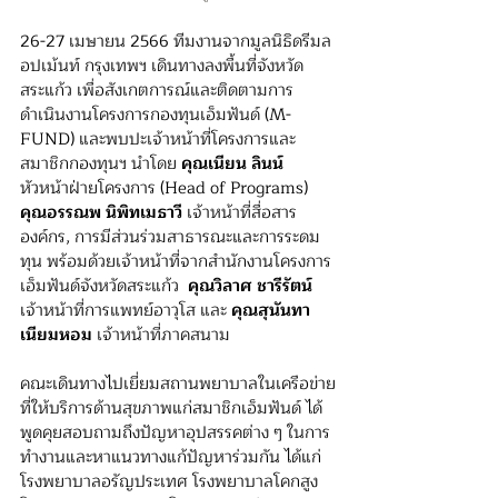
26-27 เมษายน 2566 ทีมงานจากมูลนิธิดรีมล
อปเม้นท์ กรุงเทพฯ เดินทาง
ลงพื้นที่จังหวัด
สระแก้ว เพื่อสังเกตการณ์และติดตามการ
ดำเนินงาน
โครงการกองทุนเอ็มฟันด์ (M-
FUND)
 และพบปะเจ้าหน้าที่โครงการและ
สมาชิกกองทุนฯ 
นำโดย 
คุณเนียน ลินน์
หัวหน้าฝ่ายโครงการ (Head of Programs) 
คุณอรรณพ นิพิทเมธาวี
เจ้าหน้าที่สื่อสาร
องค์กร, การมีส่วนร่วมสาธารณะและการระดม
ทุน พร้
อมด้วยเจ้าหน้าที่จากสำนักงานโครงการ
เอ็มฟันด์จังหวัดสระแก้ว  
คุณวิลาศ ชารีรัตน์
เจ้าหน้าที่การแพทย์อาวุโส และ 
คุณสุนันทา 
เนียมหอม
 เจ้าหน้าที่ภาคสนาม
คณะเดินทางไปเยี่ยมสถานพยาบาลในเครือข่าย
ที่ให้บริการด้านสุขภาพแก่สมาชิกเอ็มฟันด์ 
ได้
พูดคุย
สอบถามถึงปัญหาอุปสรรคต่าง ๆ ในการ
ทำงานและหาแนวทางแก้ปัญหาร่วมกัน ได้แก่ 
โรงพยาบาลอรัญประเทศ โรงพยาบาลโคกสูง 