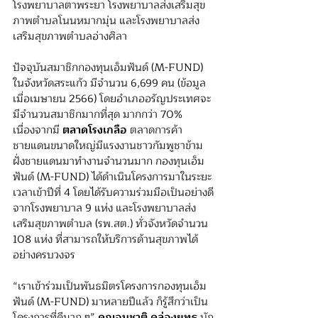
โรงพยาบาลตาพระยา โรงพยาบาลส่งเสริมสุข
ภาพตำบลโนนหมากมุ่น และโรงพยาบาลส่ง
เสริมสุขภาพตำบลอ่างศิลา
ปัจจุบันสมาชิกกองทุนเอ็มฟันด์ (M-FUND) 
ในจังหวัดสระแก้ว มีจำนวน 6,699 คน (ข้อมูล
เมื่อ
เมษายน 2566
) โดยอำเภออรัญประเทศจะ
มีจำนวนสมาชิกมากที่สุด มากกว่า 70% 
เนื่องจาก
มี 
ตลาดโรงเกลือ 
ตลาดการค้า
ชายแดนขนาดใหญ่มีแรงงานชาวกัมพูชาข้าม
ฝั่ง
ชายแดน
มาทำงานจำนวนมาก กองทุนเอ็ม
ฟันด์ (M-FUND) ได้ดำเนินโครงการมาในระยะ
เวลาเข้าปีที่ 4 โดยได้รับความร่วมมือเป็นอย่างดี
จากโรงพยาบาล 9 แห่ง และโรงพยาบาลส่ง
เสริมสุขภาพตำบล (รพ.สต.) ทั่วจังหวัดจำนวน 
108 แห่ง ที่สามารถให้บริการด้านสุขภาพได้
อย่างครบวงจร
“เราเข้าร่วม
เป็นพันธมิตร
โครงการกองทุนเอ็ม
ฟันด์ (M-FUND) มาหลายปีแล้ว ก็รู้สึกว่าเป็น
โครงการที่ดีมาก ๆ
” 
คุณ
อนุชาติ คล่องยุทธ
 นัก