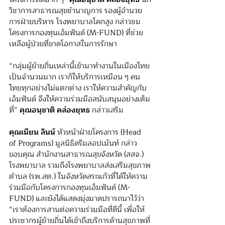
วิชาการสาธารณสุขชำนาญการ รองผู้อำนวย
การฝ่ายบริหาร โรงพยาบาลโคกสูง กล่าว
ชม
โครงการ
กองทุนเอ็มฟันด์ (M-FUND)
 ที่ช่วย
เหลือผู้ป่วยที่ขาดโอกาสในการรักษา
“กลุ่มผู้ย้ายถิ่นเหล่านี้เข้ามาทำงานในเมืองไทย
เป็นจำนวนมาก เราก็ให้บริการเหมือน ๆ คน
ไทยทุกอย่างไม่แตกต่าง เราให้ความสำคัญกับ
เอ็มฟันด์ จึงให้ความร่วมมือสนับสนุนอย่างเต็ม
ที่” 
คุณอนุชาติ คล่องยุทธ
 กล่าวเสริม
คุณเนียน ลินน์ 
หัวหน้าฝ่ายโครงการ (Head 
of Programs) มูลนิธิดรีมลอปเม้นท์ กล่าว
ขอบคุณ สำนักงานสาธารณสุขจังหวัด (สสจ.) 
โรงพยาบาล รวมถึงโรงพยาบาลส่งเสริมสุขภาพ
ตำบล (รพ.สต.) ในจังหวัดสระแก้วที่ได้ให้ความ
ร่วมมือกับโครงการกองทุนเอ็มฟันด์ (M-
FUND) และยังได้แสดง
มุ่งมาดปรารถนา
ไว้ว่า 
“เราต้องการสานต่อความร่วมมือที่ดีนี้ เพื่อให้
ประชากรผู้ย้ายถิ่นได้เข้าถึงบริการด้านสุขภาพที่