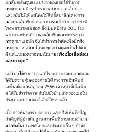
หกล้มอย่างรุนแรง ขาขวาของเธอได้รับการ
กระแทกจนผิดรูป ทรมานด้วยความเจ็บปวด
และขยับไม่ได้ แต่โดยใช้สิทธิ์สมาชิกโครงการ
กองทุนเอ็มฟันด์ เธอสามารถเข้ารับการรักษาที่
โรงพยาบาลแม่สอด ซึ่งเป็นหนึ่งใน 200 โรง
พยาบาลพันธมิตรของเอ็มฟันด์ แพทย์ระบุว่า
กระดูกขาเธอหัก จึงได้ทำการผ่าตัดเพื่อยึดตึง
กระดูกขาเธอด้วยโลหะ ทุกอย่างดูจะเป็นไปด้วย
ดี แต่...หมอตรวจพบเป็น 
“มะเร็งเนื้อเยื่ออ่อน
และกระดูก”
แม้ว่าจะได้รับการดูแลที่โรงพยาบาลแม่สอดและ
ได้รับความคุ้มครองภายใต้โครงการเอ็มฟันด์ 
แต่ในเดือนกรกฎาคม 2566 เจ้าหน้าที่เอ็มฟัน
ด์ ได้รับข่าวว่าดาวกลับไปยังบ้านเกิดของเธอใน
ประเทศพม่า และได้เสียชีวิตลงแล้ว
เรื่องราวที่น่าเศร้าของ ดาว แสดงให้เห็นถึงปัญ
สำคัญที่ผู้ย้ายถิ่นฐานตามพื้นที่ชายแดนจำนวน
มากทั้งในประเทศไทยและประเทศอื่น ๆ กำลัง